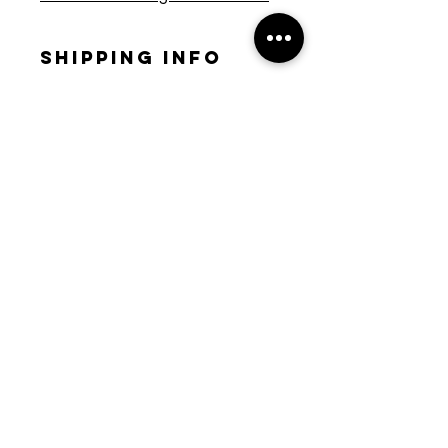
SHIPPING INFO
Envíos a Montevideo: gratis
Envíos al interior: $150
CONTACTO
macarenacampos.m@gmail.com
+598 99 642 537